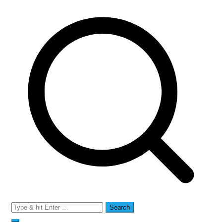
Search
for: