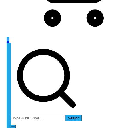
0
Search
for: