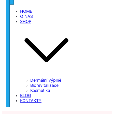
HOME
O NÁS
SHOP
Dermální výplně
Biorevitalizace
Kosmetika
BLOG
KONTAKTY