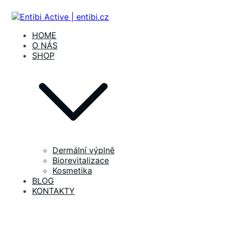
Přeskočit
na
obsah
Entibi Active | entibi.cz
Medical Aesthetics
HOME
O NÁS
SHOP
Dermální výplně
Biorevitalizace
Kosmetika
BLOG
KONTAKTY