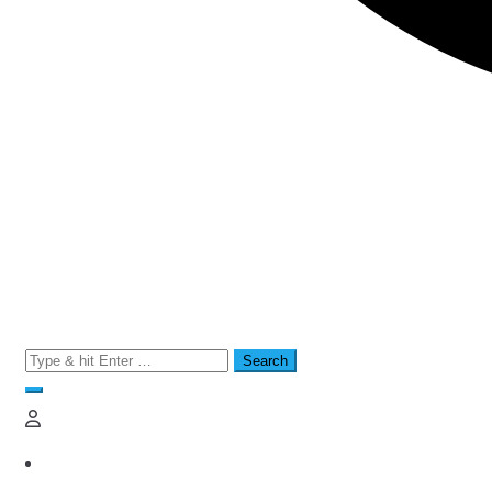
Search
for: