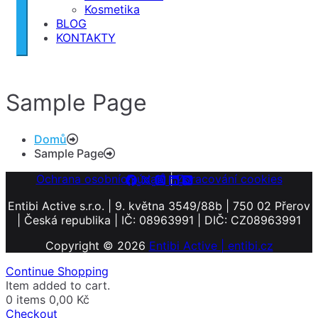
Kosmetika
BLOG
KONTAKTY
Sample Page
Domů
Sample Page
Ochrana osobních údajů
|
Zpracování cookies
Entibi Active s.r.o. | 9. května 3549/88b | 750 02 Přerov
| Česká republika | IČ: 08963991 | DIČ: CZ08963991
Copyright © 2026
Entibi Active | entibi.cz
Continue Shopping
Item added to cart.
0 items
0,00
Kč
Checkout