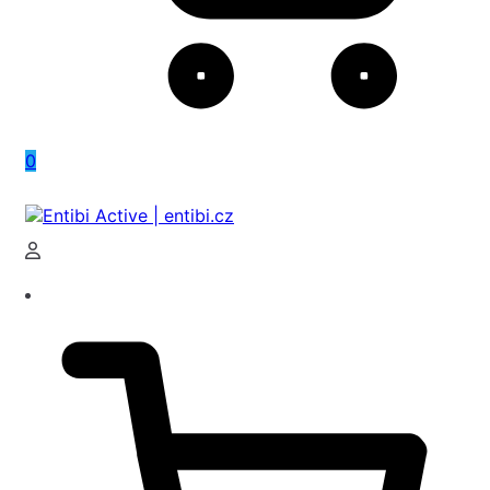
0
Entibi Active | entibi.cz
Medical Aesthetics