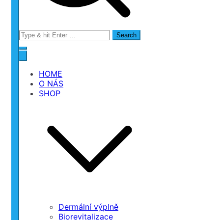
Search
for:
HOME
O NÁS
SHOP
Dermální výplně
Biorevitalizace