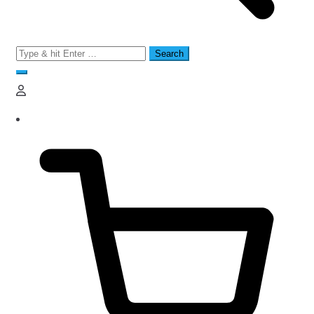
Search
for: