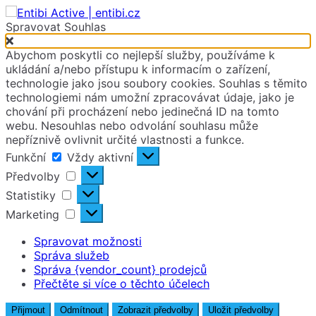
Spravovat Souhlas
Abychom poskytli co nejlepší služby, používáme k
ukládání a/nebo přístupu k informacím o zařízení,
technologie jako jsou soubory cookies. Souhlas s těmito
technologiemi nám umožní zpracovávat údaje, jako je
chování při procházení nebo jedinečná ID na tomto
webu. Nesouhlas nebo odvolání souhlasu může
nepříznivě ovlivnit určité vlastnosti a funkce.
Funkční
Funkční
Vždy aktivní
Předvolby
Předvolby
Statistiky
Statistiky
Marketing
Marketing
Spravovat možnosti
Správa služeb
Správa {vendor_count} prodejců
Přečtěte si více o těchto účelech
Přijmout
Odmítnout
Zobrazit předvolby
Uložit předvolby