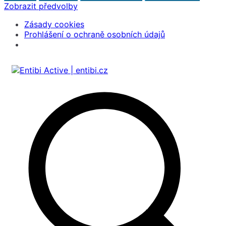
Zobrazit předvolby
Zásady cookies
Prohlášení o ochraně osobních údajů
Přeskočit
na
obsah
Entibi Active | entibi.cz
Medical Aesthetics