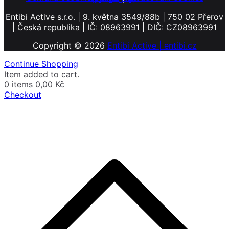
Entibi Active s.r.o. | 9. května 3549/88b | 750 02 Přerov
| Česká republika | IČ: 08963991 | DIČ: CZ08963991
Copyright © 2026
Entibi Active | entibi.cz
Continue Shopping
Item added to cart.
0 items
0,00
Kč
Checkout
P
s
n
z