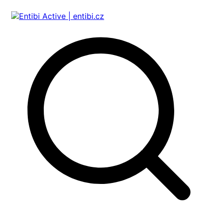
Přeskočit
na
obsah
Entibi Active | entibi.cz
Medical Aesthetics