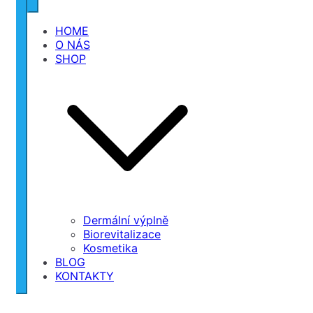
HOME
O NÁS
SHOP
Dermální výplně
Biorevitalizace
Kosmetika
BLOG
KONTAKTY