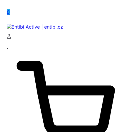
0
Entibi Active | entibi.cz
Medical Aesthetics