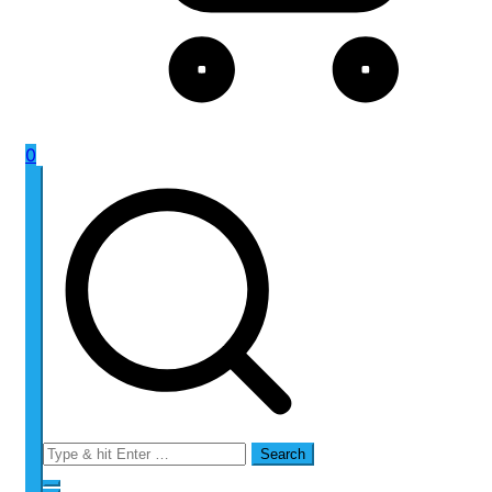
0
Search
for: