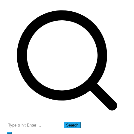
Search
for: